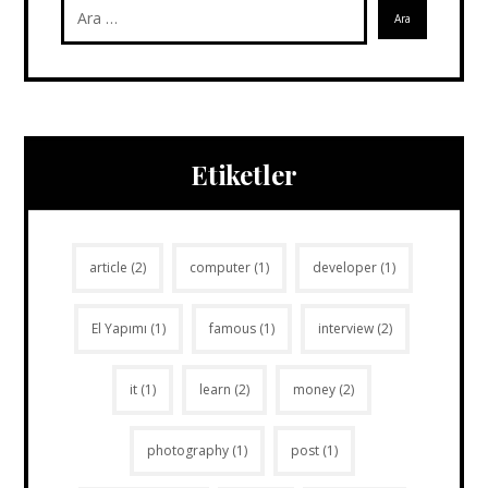
Etiketler
article
(2)
computer
(1)
developer
(1)
El Yapımı
(1)
famous
(1)
interview
(2)
it
(1)
learn
(2)
money
(2)
photography
(1)
post
(1)