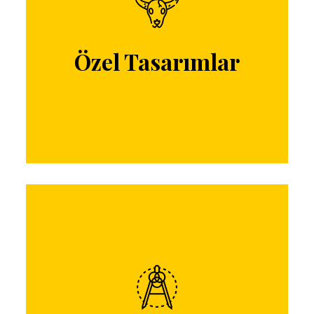
Tasarımlarınızı, atölyemizde tercih ve
zevklerinize göre üretebilmekteyiz...
Özel Tasarımlar
İletişim
Restorasyon
Orjinal haline sadık kalarak, her türlü objenizi