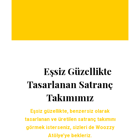
İletişim
Eş
siz Güzellikte
Tasarlanan Satranç
Takımımız
Eşsiz güzellikte, benzersiz olarak
tasarlanan ve üretilen satranç takımını
görmek isterseniz, sizleri de Woozzy
Atölye’ye bekleriz.