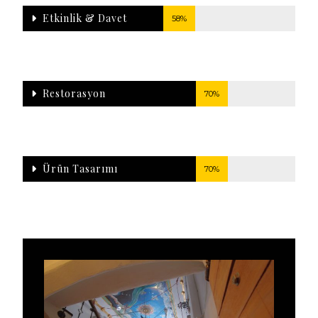
Etkinlik & Davet
58%
Restorasyon
70%
Ürün Tasarımı
70%